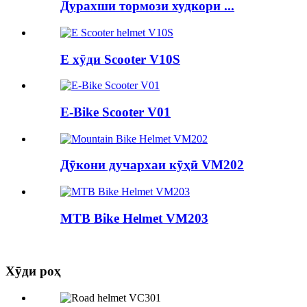
Дурахши тормози худкори ...
E хӯди Scooter V10S
E-Bike Scooter V01
Дӯкони дучархаи кӯҳӣ VM202
MTB Bike Helmet VM203
Хӯди роҳ