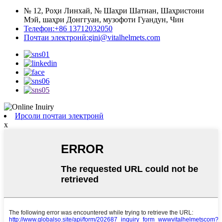
№ 12, Роҳи Линхай, № Шаҳри Шатиан, Шаҳристони
Мэй, шаҳри Донггуан, музофоти Гуандун, Чин
Телефон:
+86 13712032050
Почтаи электронӣ:
gini@vitalhelmets.com
Ирсоли почтаи электронӣ
x