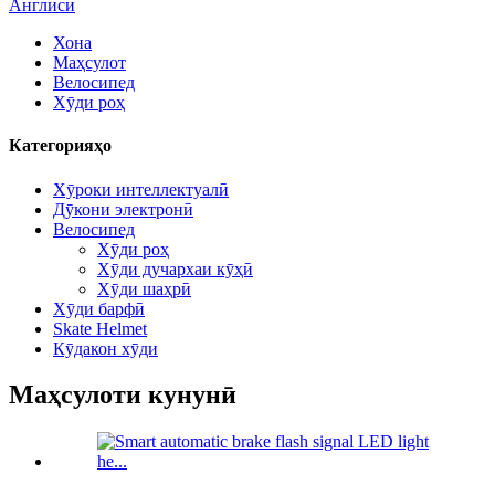
Англисӣ
Хона
Маҳсулот
Велосипед
Хӯди роҳ
Категорияҳо
Хӯроки интеллектуалӣ
Дӯкони электронӣ
Велосипед
Хӯди роҳ
Хӯди дучархаи кӯҳӣ
Хӯди шаҳрӣ
Хӯди барфӣ
Skate Helmet
Кӯдакон хӯди
Маҳсулоти кунунӣ