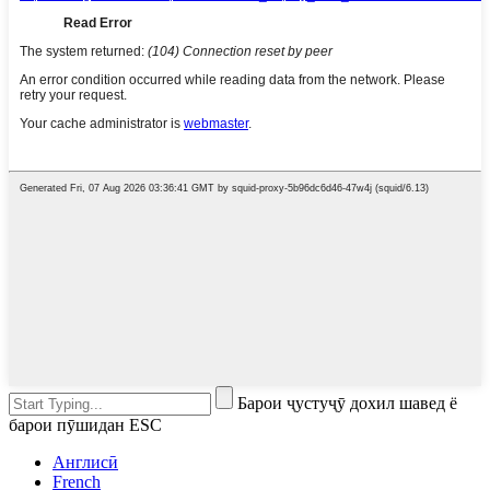
Барои ҷустуҷӯ дохил шавед ё
барои пӯшидан ESC
Англисӣ
French