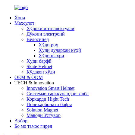
Хона
Маҳсулот
Хӯроки интеллектуалӣ
Дӯкони электронӣ
Велосипед
Хӯди роҳ
Хӯди дучархаи кӯҳӣ
Хӯди шаҳрӣ
Хӯди барфӣ
Skate Helmet
Кӯдакон хӯди
OEM & ODM
TECH & Innovation
Innovation Smart Helmet
Системаи ғарқкунандаи зарба
Коркарди Hight Tech
Поликарбонати бофта
Solution Magnet
Маводи Устувор
Ахбор
Бо мо тамос гиред