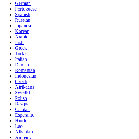
German
Portuguese
Spanish
Russian
Japanese
Korean
Arabic
Irish
Greek
Turkish
Italian
Danish
Romanian
Indonesian
Czech
Afrikaans
Swedish
Polish
Basque
Catalan
Esperanto
Hindi
Lao
Albanian
Amharic