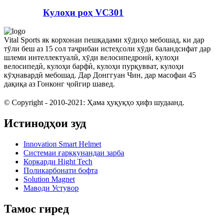
Кулоҳи роҳ VC301
Vital Sports як корхонаи пешқадами хӯдиҳо мебошад, ки дар
тӯли беш аз 15 сол таҷрибаи истеҳсоли хӯди баландсифат дар
шлеми интеллектуалӣ, хӯди велосипедронӣ, кулоҳи
велосипедӣ, кулоҳи барфӣ, кулоҳи пурқувват, кулоҳи
кӯҳнавардӣ мебошад. Дар Донггуан Чин, дар масофаи 45
дақиқа аз Гонконг ҷойгир шавед.
© Copyright - 2010-2021: Ҳама ҳуқуқҳо ҳифз шудаанд.
Истинодҳои зуд
Innovation Smart Helmet
Системаи ғарқкунандаи зарба
Коркарди Hight Tech
Поликарбонати бофта
Solution Magnet
Маводи Устувор
Тамос гиред